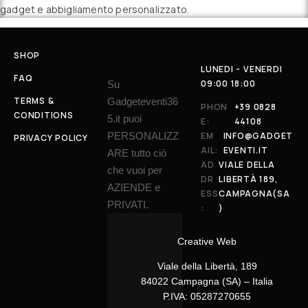
gadget e abbigliamento personalizzato.
SHOP
LUNEDI - VENERDI
FAQ
09:00 18:00
Su
TERMS &
Gadgeteventi36
PHON
+39 0828
CONDITIONS
5.it puoi
E:
44108
PERSONALIZZ
EM
INFO@GADGET
PRIVACY POLICY
AIL:
EVENTI.IT
ARE tutto ciò
AD
VIALE DELLA
che vuoi per
DR
LIBERTÀ 189,
AZIENDE e
ESS
CAMPAGNA(SA
PRIVATI.
:
)
Creative Web
Viale della Libertà, 189
84022 Campagna (SA) – Italia
P.IVA: 05287270655