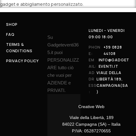
gadget e abbigliamento personalizzato.
SHOP
LUNEDI - VENERDI
FAQ
09:00 18:00
Su
TERMS &
Gadgeteventi36
PHON
+39 0828
CONDITIONS
5.it puoi
E:
44108
PERSONALIZZ
EM
INFO@GADGET
PRIVACY POLICY
AIL:
EVENTI.IT
ARE tutto ciò
AD
VIALE DELLA
che vuoi per
DR
LIBERTÀ 189,
AZIENDE e
ESS
CAMPAGNA(SA
PRIVATI.
:
)
Creative Web
Viale della Libertà, 189
84022 Campagna (SA) – Italia
P.IVA: 05287270655