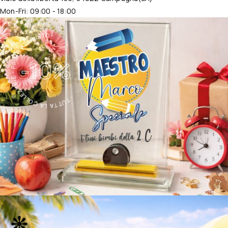
Mon-Fri: 09:00 - 18:00
・TUTTA LA COLLEZIONE・PRIMO ACQUISTO・
-10%